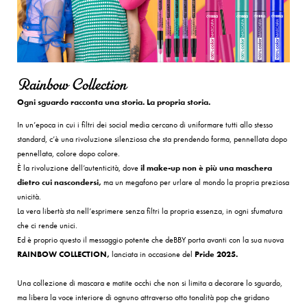
Rainbow Collection
Ogni sguardo racconta una storia. La propria storia.
In un’epoca in cui i filtri dei social media cercano di uniformare tutti allo stesso
standard, c’è una rivoluzione silenziosa che sta prendendo forma, pennellata dopo
pennellata, colore dopo colore.
È la rivoluzione dell’autenticità, dove
il make-up non è più una maschera
dietro cui nascondersi,
ma un megafono per urlare al mondo la propria preziosa
unicità.
La vera libertà sta nell’esprimere senza filtri la propria essenza, in ogni sfumatura
che ci rende unici.
Ed è proprio questo il messaggio potente che deBBY porta avanti con la sua nuova
RAINBOW COLLECTION,
lanciata in occasione del
Pride 2025.
Una collezione di mascara e matite occhi che non si limita a decorare lo sguardo,
ma libera la voce interiore di ognuno attraverso otto tonalità pop che gridano