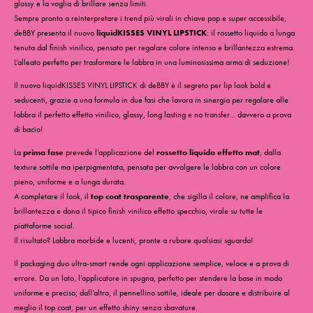
glossy e la voglia di brillare senza limiti.
Sempre pronto a reinterpretare i trend più virali in chiave pop e super accessibile,
deBBY presenta il nuovo
liquidKISSES VINYL LIPSTICK
: il rossetto liquido a lunga
tenuta dal finish vinilico, pensato per regalare colore intenso e brillantezza estrema.
L’alleato perfetto per trasformare le labbra in una luminosissima arma di seduzione!
Il nuovo liquidKISSES VINYL LIPSTICK di deBBY è il segreto per lip look bold e
seducenti, grazie a una formula in due fasi che lavora in sinergia per regalare alle
labbra il perfetto effetto vinilico, glassy, long lasting e no transfer… davvero a prova
di bacio!
La
prima fase
prevede l’applicazione del
rossetto liquido effetto mat
, dalla
texture sottile ma iperpigmentata, pensata per avvolgere le labbra con un colore
pieno, uniforme e a lunga durata.
A completare il look, il
top coat trasparente
, che sigilla il colore, ne amplifica la
brillantezza e dona il tipico finish vinilico effetto specchio, virale su tutte le
piattaforme social.
Il risultato? Labbra morbide e lucenti, pronte a rubare qualsiasi sguardo!
Il packaging duo ultra-smart rende ogni applicazione semplice, veloce e a prova di
errore. Da un lato, l’applicatore in spugna, perfetto per stendere la base in modo
uniforme e preciso; dall’altro, il pennellino sottile, ideale per dosare e distribuire al
meglio il top coat, per un effetto shiny senza sbavature.