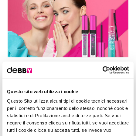
Surpreyes False Lashes Mascara & eyeliner
Maxi Glitter
Il nuovo mascara effetto ciglia finte che sorprende a ogni passata:
lunghezza e volume senza precedenti, per uno sguardo che lascia il
Questo sito web utilizza i cookie
segno!
Questo Sito utilizza alcuni tipi di cookie tecnici necessari
per il corretto funzionamento dello stesso, nonché cookie
Ci sono sguardi che colpiscono. E poi ci sono quelli che sorprendono, lasciandoti
statistici e di Profilazione anche di terze parti. Se vuoi
senza fiato. La potenza di uno sguardo non dipende solo dal colore o dall’intensità,
ma dall’equilibrio dei dettagli, dall’armonia delle forme. E per renderlo davvero
negare il consenso clicca su rifiuta tutti, se vuoi accettare
magnetico, il ruolo delle ciglia è semplicemente imprescindibile.
tutti i cookie clicca su accetta tutti, se invece vuoi
Sono loro a incorniciare l’occhio, ad amplificare l’espressività, a determinare