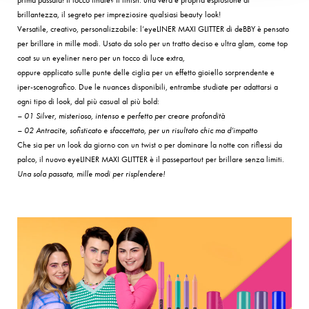
prima passata! Il tocco finale? Il finish: una vera e propria esplosione di
brillantezza, il segreto per impreziosire qualsiasi beauty look!
Versatile, creativo, personalizzabile: l’eyeLINER MAXI GLITTER di deBBY è pensato
per brillare in mille modi. Usato da solo per un tratto deciso e ultra glam, come top
coat su un eyeliner nero per un tocco di luce extra,
oppure applicato sulle punte delle ciglia per un effetto gioiello sorprendente e
iper-scenografico. Due le nuances disponibili, entrambe studiate per adattarsi a
ogni tipo di look, dal più casual al più bold:
– 01 Silver, misterioso, intenso e perfetto per creare profondità
– 02 Antracite, sofisticato e sfaccettato, per un risultato chic ma d’impatto
Che sia per un look da giorno con un twist o per dominare la notte con riflessi da
palco, il nuovo eyeLINER MAXI GLITTER è il passepartout per brillare senza limiti.
Una sola passata, mille modi per risplendere!