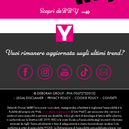
Scopri deBBY
Vuoi rimanere aggiornata sugli ultimi trend?
© DEBORAH GROUP - PIVA IT00727320152
LEGAL DISCLAIMER
PRIVACY POLICY
COOKIE POLICY
CONTATTI
Deborah Group/deBBY ha a cuore i suoi utenti, impegnandosi a facilitare e migliorare l'accessibilità e la
fruibilità del proprio sito Web,
www.debbymakeup.com
(il "sito Web"), per assicurarsi che i servizi e i
contenuti siano accessibili a persone con disabilità, inclusi gli utenti di tecnologia di lettura dello schermo,
in conformità con la Direttiva (UE) 2019/882 e le Linee Guida sull’accessibilità degli strumenti informatici
emanate da AgID. Siamo attualmente in fase di adeguamento e stiamo lavorando per rendere il sito
conforme ai criteri di accessibilità WCAG. La Dichiarazione di Accessibilità sarà pubblicata a breve, non