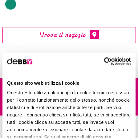
Trova il negozio
it's time to
study
Questo sito web utilizza i cookie
DESCRIZIONE
Questo Sito utilizza alcuni tipi di cookie tecnici necessari
per il corretto funzionamento dello stesso, nonché cookie
INSPIRATIONS
deBBY amplia l’asse occhi con la 100%clean EYEPENCIL, una matita
statistici e di Profilazione anche di terze parti. Se vuoi
occhi eyeliner e kajal che garantisce un tratto preciso e pieno grazie alla
negare il consenso clicca su rifiuta tutti, se vuoi accettare
sua texture morbida e cremosa priva di siliconi e petrolati.
tutti i cookie clicca su accetta tutti, se invece vuoi
E questi? Provali, sono una bomba!
autonomamente selezionare i cookie da accettare clicca
La sua formula vegana contiene il 91% di ingredienti di origine naturale,
Prendi
ispirazione!
su personalizza. Se vuoi saperne di più consulta
tra cui l’olio di cocco biologico dalle proprietà nutrienti e lenitive. Il finish è