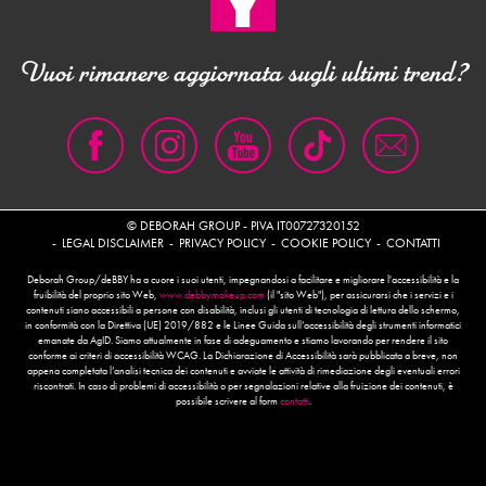
Vuoi rimanere aggiornata sugli ultimi trend?
© DEBORAH GROUP - PIVA IT00727320152
LEGAL DISCLAIMER
PRIVACY POLICY
COOKIE POLICY
CONTATTI
Deborah Group/deBBY ha a cuore i suoi utenti, impegnandosi a facilitare e migliorare l'accessibilità e la
fruibilità del proprio sito Web,
www.debbymakeup.com
(il "sito Web"), per assicurarsi che i servizi e i
contenuti siano accessibili a persone con disabilità, inclusi gli utenti di tecnologia di lettura dello schermo,
in conformità con la Direttiva (UE) 2019/882 e le Linee Guida sull’accessibilità degli strumenti informatici
emanate da AgID. Siamo attualmente in fase di adeguamento e stiamo lavorando per rendere il sito
conforme ai criteri di accessibilità WCAG. La Dichiarazione di Accessibilità sarà pubblicata a breve, non
appena completata l’analisi tecnica dei contenuti e avviate le attività di rimediazione degli eventuali errori
riscontrati. In caso di problemi di accessibilità o per segnalazioni relative alla fruizione dei contenuti, è
possibile scrivere al form
contatti
.