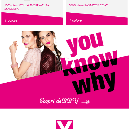
100%clean VOLUME&CURVATURA
100% clean
BASE
&
TOP COAT
MASCARA
1 colore
1 colore
Scopri deBBY