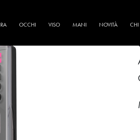
SO
BRA
OCCHI
VISO
MANI
NOVITÀ
CHI
ALETTE