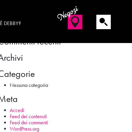
Negozi
Cerca
 È DEBBY?
Commenti recenti
Archivi
Categorie
Nessuna categoria
Meta
Accedi
Feed dei contenuti
Feed dei commenti
WordPress.org