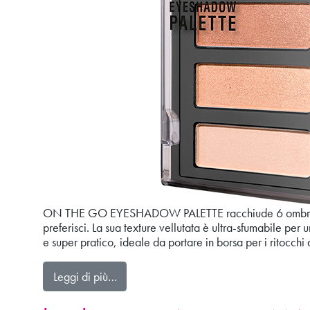
ON THE GO EYESHADOW PALETTE racchiude 6 ombretti dal 
preferisci. La sua texture vellutata è ultra-sfumabile per
e super pratico, ideale da portare in borsa per i ritocchi
from ONTHEGO EYESHADOW PALETT
Leggi di più…