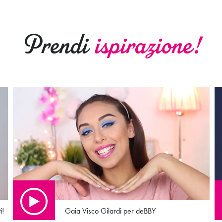
Prendi
ispirazione!
i!
Gaia Visco Gilardi per deBBY