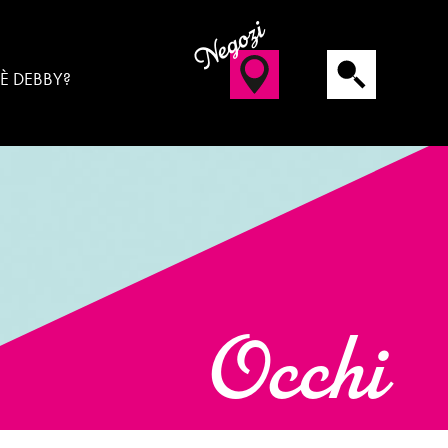
Negozi
 È DEBBY?
Occhi