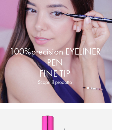
100%precision EYELINER
PEN
FINE TIP
Scopri il prodotto