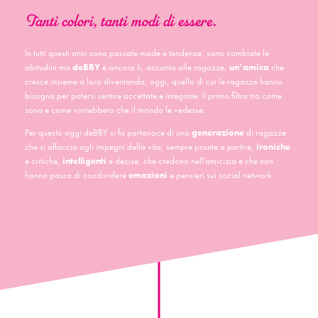
Tanti colori, tanti modi di essere.
In tutti questi anni sono passate mode e tendenze, sono cambiate le
abitudini ma
deBBY
è ancora lì, accanto alle ragazze,
un’amica
che
cresce insieme a loro diventando, oggi, quello di cui le ragazze hanno
bisogno per potersi sentire accettate e integrate: il primo filtro tra come
sono e come vorrebbero che il mondo le vedesse.
Per questo oggi deBBY si fa portavoce di una
generazione
di ragazze
che si affaccia agli impegni della vita, sempre pronte a partire,
ironiche
e critiche,
intelligenti
e decise, che credono nell’amicizia e che non
hanno paura di condividere
emozioni
e pensieri sui social network.