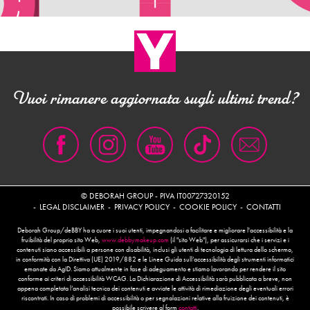
Vuoi rimanere aggiornata sugli ultimi trend?
© DEBORAH GROUP - PIVA IT00727320152
LEGAL DISCLAIMER
PRIVACY POLICY
COOKIE POLICY
CONTATTI
Deborah Group/deBBY ha a cuore i suoi utenti, impegnandosi a facilitare e migliorare l'accessibilità e la
fruibilità del proprio sito Web,
www.debbymakeup.com
(il "sito Web"), per assicurarsi che i servizi e i
contenuti siano accessibili a persone con disabilità, inclusi gli utenti di tecnologia di lettura dello schermo,
in conformità con la Direttiva (UE) 2019/882 e le Linee Guida sull’accessibilità degli strumenti informatici
emanate da AgID. Siamo attualmente in fase di adeguamento e stiamo lavorando per rendere il sito
conforme ai criteri di accessibilità WCAG. La Dichiarazione di Accessibilità sarà pubblicata a breve, non
appena completata l’analisi tecnica dei contenuti e avviate le attività di rimediazione degli eventuali errori
riscontrati. In caso di problemi di accessibilità o per segnalazioni relative alla fruizione dei contenuti, è
possibile scrivere al form
contatti
.