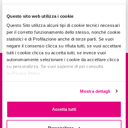
Questo sito web utilizza i cookie
Questo Sito utilizza alcuni tipi di cookie tecnici necessari
per il corretto funzionamento dello stesso, nonché cookie
statistici e di Profilazione anche di terze parti. Se vuoi
negare il consenso clicca su rifiuta tutti, se vuoi accettare
tutti i cookie clicca su accetta tutti, se invece vuoi
autonomamente selezionare i cookie da accettare clicca
su personalizza. Se vuoi saperne di più consulta
la Privacy Policy
Mostra dettagli
Il legame tra deBBY e la musica si rinsalda con un evento tutto
Accetta tutti
in rosa: SHE CAN DJ di Emi Music è il primo contest italiano
per aspiranti DJ donne e deBBY ne è sponsor. Inoltre la
vincitrice MISS APPLE è diventata il volto ambassador di una
collezione ispirata al mondo della musica.
Personalizza