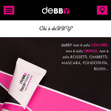
Chi è deBBY?
È
PERFORMANCE
d’avanguardia. È la
SICUREZZA
di poterci
contare. È
GIOVANE
nello
stile e nel prezzo. Ma
ESPERTA
in qualità e
tecnologia.