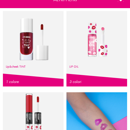
Lip&cheek TINT
LIP OIL
1 colore
3 colori