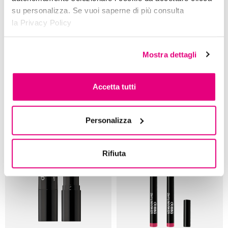
Provalo!
su personalizza. Se vuoi saperne di più consulta
la Privacy Policy
Mostra dettagli
Accetta tutti
lip
PENCIL
WATERPROOF 8h LONG
kiss
ME
LIPGLOSS VOLUME EFFECT
LASTING
7 colori
9 colori
Personalizza
Provalo!
Provalo!
Rifiuta