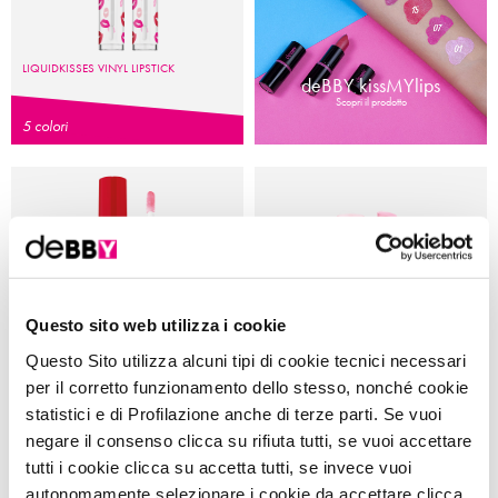
LIQUIDKISSES VINYL LIPSTICK
deBBY kissMYlips
Scopri il prodotto
5 colori
Questo sito web utilizza i cookie
Questo Sito utilizza alcuni tipi di cookie tecnici necessari
kissME LIPGLOSS SPICY PLUMPING
100% clean BALSAMO LABBRA
per il corretto funzionamento dello stesso, nonché cookie
EFFECT
statistici e di Profilazione anche di terze parti. Se vuoi
6 colori
negare il consenso clicca su rifiuta tutti, se vuoi accettare
tutti i cookie clicca su accetta tutti, se invece vuoi
autonomamente selezionare i cookie da accettare clicca