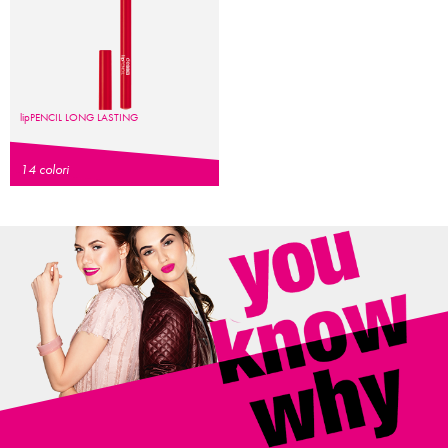
lip
PENCIL
LONG LASTING
14 colori