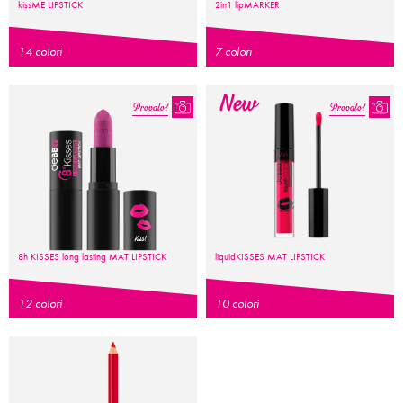
kiss
ME
LIPSTICK
2in1
lip
MARKER
14 colori
7 colori
Provalo!
Provalo!
8h
KISSES
long lasting
MAT LIPSTICK
liquid
KISSES
MAT LIPSTICK
12 colori
10 colori