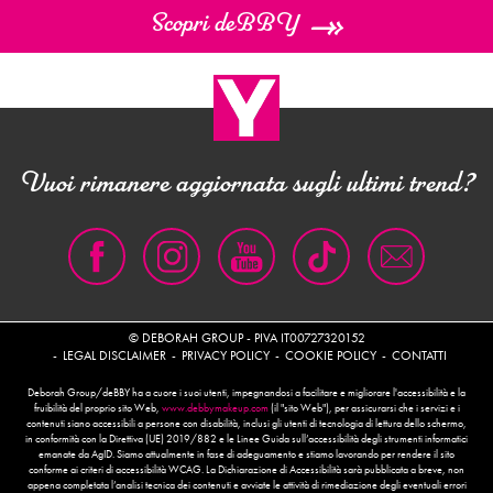
Scopri deBBY
Vuoi rimanere aggiornata sugli ultimi trend?
© DEBORAH GROUP - PIVA IT00727320152
LEGAL DISCLAIMER
PRIVACY POLICY
COOKIE POLICY
CONTATTI
Deborah Group/deBBY ha a cuore i suoi utenti, impegnandosi a facilitare e migliorare l'accessibilità e la
fruibilità del proprio sito Web,
www.debbymakeup.com
(il "sito Web"), per assicurarsi che i servizi e i
contenuti siano accessibili a persone con disabilità, inclusi gli utenti di tecnologia di lettura dello schermo,
in conformità con la Direttiva (UE) 2019/882 e le Linee Guida sull’accessibilità degli strumenti informatici
emanate da AgID. Siamo attualmente in fase di adeguamento e stiamo lavorando per rendere il sito
conforme ai criteri di accessibilità WCAG. La Dichiarazione di Accessibilità sarà pubblicata a breve, non
appena completata l’analisi tecnica dei contenuti e avviate le attività di rimediazione degli eventuali errori