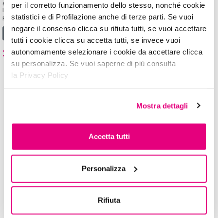
60 secondi! Coprenza assoluta già dalla prima passata, effetto super glossy, risultato
per il corretto funzionamento dello stesso, nonché cookie
luminoso a cui non potrai mai più rinunciare. Grazie alla sua formula fast dry e al maxi
statistici e di Profilazione anche di terze parti. Se vuoi
pennello che lo rende ideale sia per le unghie squadrate che per […]
negare il consenso clicca su rifiuta tutti, se vuoi accettare
from SMALTI quickDRY
Leggi di più…
tutti i cookie clicca su accetta tutti, se invece vuoi
SMALTI gelPOCKET
autonomamente selezionare i cookie da accettare clicca
su personalizza. Se vuoi saperne di più consulta
la Privacy Policy
Mostra dettagli
Accetta tutti
Personalizza
Rifiuta