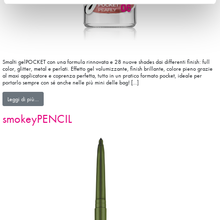
Smalti gelPOCKET con una formula rinnovata e 28 nuove shades dai differenti finish: full
color, glitter, metal e perlati. Effetto gel volumizzante, finish brillante, colore pieno grazie
al maxi applicatore e coprenza perfetta, tutto in un pratico formato pocket, ideale per
portarlo sempre con sé anche nelle più mini delle bag! […]
from SMALTI gelPOCKET
Leggi di più…
smokeyPENCIL