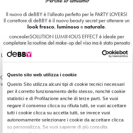
Perchè lo amiamo
Il nuovo di deBBY è l’alleato perfetto per le PARTY LOVERS!
Il correttore di deBBY è il nuovo beauty secret per ottenere un
look fresco
,
luminoso
e
naturale
.
concealerSOLUTION LUMINOUS EFFECT è ideale per
completare la routine del make-up del viso ma è stato pensato
anche per essere l’alleato senza rivali delle party lovers!
La
texture fluida
è facile da sfumare sulle imperfezioni e la sua
formulazione garantisce un’ottima copertura degli inestetismi
come borse e occhiaie.
Questo sito web utilizza i cookie
Grazie all’alta concentrazione dei super poteri del
melograno
,
unisce alla perfomance di un make-up professionale, un
pool di
Questo Sito utilizza alcuni tipi di cookie tecnici necessari
attivi anti-fatica
mirati a rivitalizzare e illuminare lo sguardo.
per il corretto funzionamento dello stesso, nonché cookie
Il pratico formato con l’applicatore a spugnetta è stato pensato
statistici e di Profilazione anche di terze parti. Se vuoi
per facilitare l’applicazione: il risultato è impeccabile e le
negare il consenso clicca su rifiuta tutti, se vuoi accettare
hangover survivors avranno finalmente una nuova beauty
tutti i cookie clicca su accetta tutti, se invece vuoi
weapon.
autonomamente selezionare i cookie da accettare clicca
Disponibile in 4 nuances:
su personalizza. Se vuoi saperne di più consulta
N°01 LIGHT BEIGE