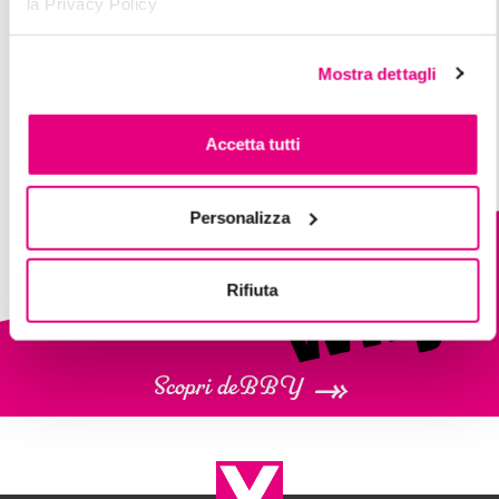
la Privacy Policy
N°02 BEIGE
N°03 HONEY
N°04 ROSE
Mostra dettagli
Accetta tutti
Personalizza
Rifiuta
Scopri deBBY