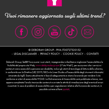
Vuoi rimanere aggiornata sugli ultimi trend?
© DEBORAH GROUP - PIVA IT00727320152
LEGAL DISCLAIMER
PRIVACY POLICY
COOKIE POLICY
CONTATTI
Deborah Group/deBBY ha a cuore i suoi utenti, impegnandosi a facilitare e migliorare l'accessibilità e la
fruibilità del proprio sito Web,
www.debbymakeup.com
(il "sito Web"), per assicurarsi che i servizi e i
contenuti siano accessibili a persone con disabilità, inclusi gli utenti di tecnologia di lettura dello schermo,
in conformità con la Direttiva (UE) 2019/882 e le Linee Guida sull’accessibilità degli strumenti informatici
emanate da AgID. Siamo attualmente in fase di adeguamento e stiamo lavorando per rendere il sito
conforme ai criteri di accessibilità WCAG. La Dichiarazione di Accessibilità sarà pubblicata a breve, non
appena completata l’analisi tecnica dei contenuti e avviate le attività di rimediazione degli eventuali errori
riscontrati. In caso di problemi di accessibilità o per segnalazioni relative alla fruizione dei contenuti, è
possibile scrivere al form
contatti
.