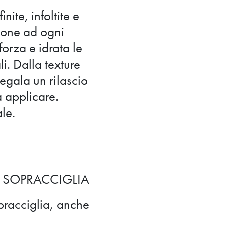
ite, infoltite e
ione ad ogni
orza e idrata le
i. Dalla texture
gala un rilascio
 applicare.
le.
E SOPRACCIGLIA
opracciglia, anche