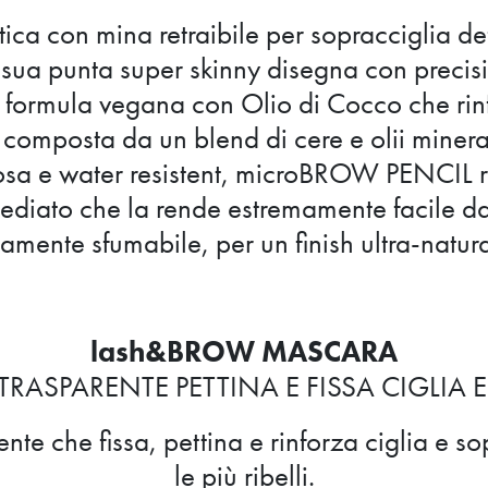
ca con mina retraibile per sopracciglia defin
a sua punta super skinny disegna con precis
 formula vegana con Olio di Cocco che rinf
 composta da un blend di cere e olii mineral
sa e water resistent, microBROW PENCIL re
ediato che la rende estremamente facile da
tamente sfumabile, per un finish ultra-natura
lash&BROW MASCARA
RASPARENTE PETTINA E FISSA CIGLIA 
te che fissa, pettina e rinforza ciglia e s
le più ribelli.