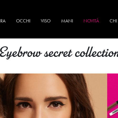
BRA
OCCHI
VISO
MANI
NOVITÀ
CHI
Eyebrow secret collectio