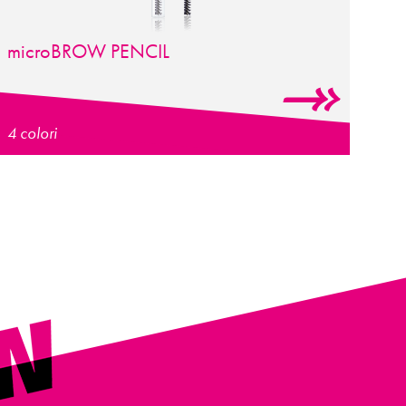
micro
BROW PENCIL
4 colori