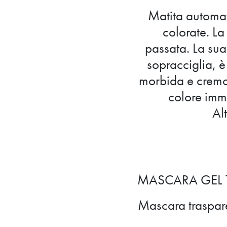
Matita automati
colorate. L
passata. La sua
sopracciglia, è
morbida e cremo
colore imm
Al
MASCARA GEL T
Mascara trasparen