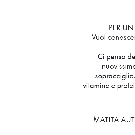
PER UN
Vuoi conoscere
Ci pensa d
nuovissima
sopracciglia.
vitamine e prote
MATITA AUT