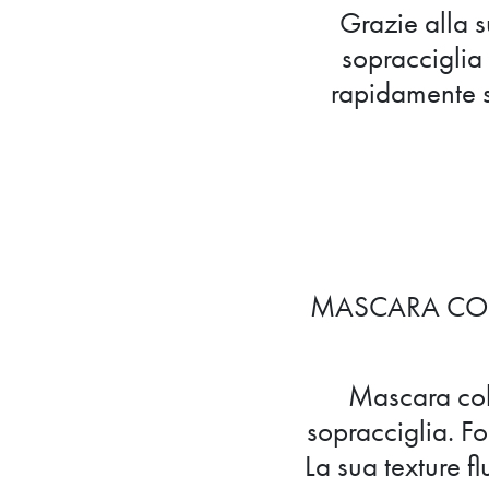
Grazie alla s
sopracciglia 
rapidamente s
MASCARA COLO
Mascara colo
sopracciglia. Fo
La sua texture f