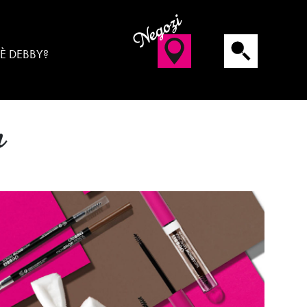
Negozi
 È DEBBY?
n