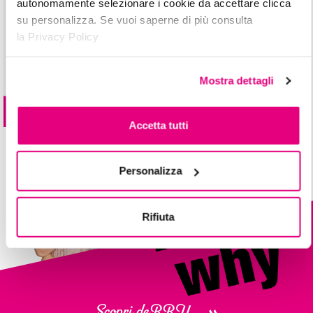
autonomamente selezionare i cookie da accettare clicca
su personalizza. Se vuoi saperne di più consulta
la Privacy Policy
liquid
KISSES
MAT LIPSTICK
Mostra dettagli
10 colori
Accetta tutti
Personalizza
Rifiuta
Scopri deBBY