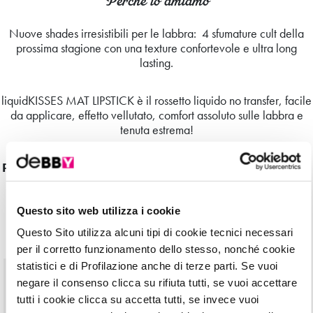
Perchè lo amiamo
Nuove shades irresistibili per le labbra: 4 sfumature cult della
prossima stagione con una texture confortevole e ultra long
lasting.
liquidKISSES MAT LIPSTICK è il rossetto liquido no transfer, facile
da applicare, effetto vellutato, comfort assoluto sulle labbra e
tenuta estrema!
Quattro le tonalità disponibili: un
Nude Caramel
, un
Rosa
Pop
, un
Rosso Flamenco
, un
Rosso Ibisco
, perfetti per ogni
sottotono e incarnato.
I nuovi BFF delle occasioni speciali!
Questo sito web utilizza i cookie
Taste the colour
Questo Sito utilizza alcuni tipi di cookie tecnici necessari
per il corretto funzionamento dello stesso, nonché cookie
statistici e di Profilazione anche di terze parti. Se vuoi
negare il consenso clicca su rifiuta tutti, se vuoi accettare
tutti i cookie clicca su accetta tutti, se invece vuoi