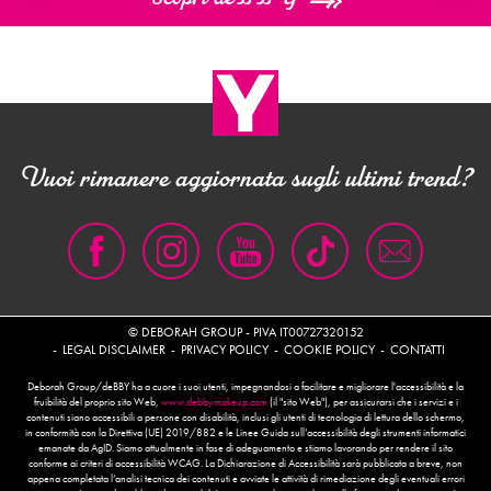
Vuoi rimanere aggiornata sugli ultimi trend?
© DEBORAH GROUP - PIVA IT00727320152
LEGAL DISCLAIMER
PRIVACY POLICY
COOKIE POLICY
CONTATTI
Deborah Group/deBBY ha a cuore i suoi utenti, impegnandosi a facilitare e migliorare l'accessibilità e la
fruibilità del proprio sito Web,
www.debbymakeup.com
(il "sito Web"), per assicurarsi che i servizi e i
contenuti siano accessibili a persone con disabilità, inclusi gli utenti di tecnologia di lettura dello schermo,
in conformità con la Direttiva (UE) 2019/882 e le Linee Guida sull’accessibilità degli strumenti informatici
emanate da AgID. Siamo attualmente in fase di adeguamento e stiamo lavorando per rendere il sito
conforme ai criteri di accessibilità WCAG. La Dichiarazione di Accessibilità sarà pubblicata a breve, non
appena completata l’analisi tecnica dei contenuti e avviate le attività di rimediazione degli eventuali errori