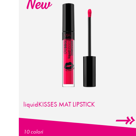
liquid
KISSES
MAT LIPSTICK
10 colori