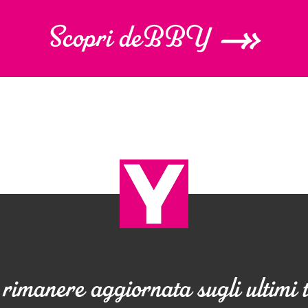
Scopri deBBY
rimanere aggiornata sugli ultimi 