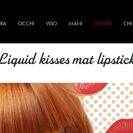
BRA
OCCHI
VISO
MANI
NOVITÀ
CHI
Liquid kisses mat lipstic