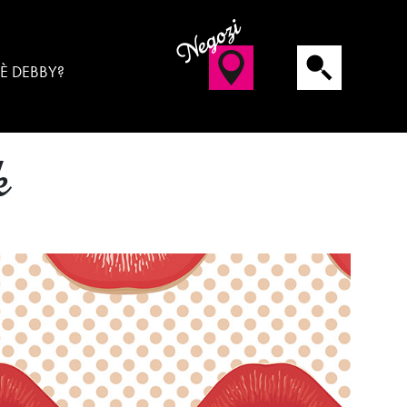
Negozi
 È DEBBY?
k