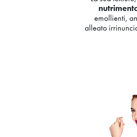
nutriment
emollienti, an
alleato irrinunc