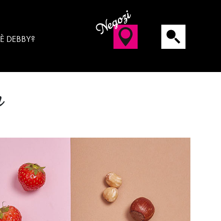
Negozi
 È DEBBY?
n