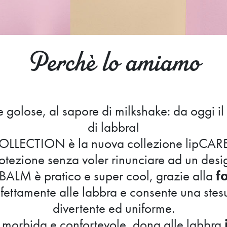
Perchè lo amiamo
golose, al sapore di milkshake: da oggi il
di labbra!
LLECTION è la nuova collezione lipCARE
otezione senza voler rinunciare ad un desi
PBALM è pratico e super cool, grazie alla
f
rfettamente alle labbra e consente una stes
divertente ed uniforme.
, morbida e confortevole, dona alle labbra