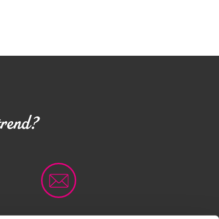
trend?