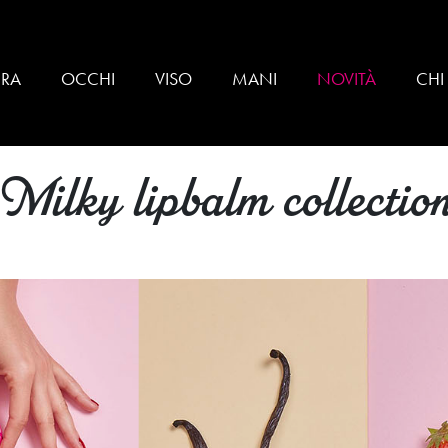
BRA
OCCHI
VISO
MANI
NOVITÀ
CHI
Milky lipbalm collectio