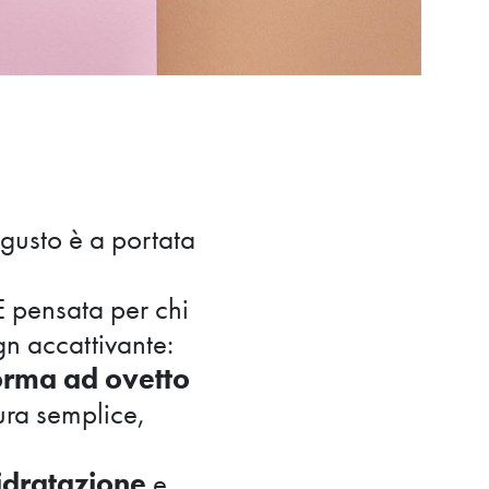
 gusto è a portata
 pensata per chi
gn accattivante:
orma ad ovetto
ura semplice,
idratazione
e