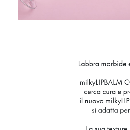
Labbra morbide e 
milkyLIPBALM CO
cerca cura e pr
il nuovo milkyLI
si adatta pe
La sua texture