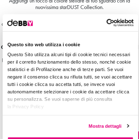
Aggiungi un tocco di colore stellare al tuo sguardo con la
nuovissima starDUST Collection.
deBBY risponde alla grande tendenza del f
inish metal
,
offrendo
6 COLORI
in EDIZIONE LIMITATA del suo amatissimo
OMBRETTO MONO, best seller e numero 1 in Italia*.
La loro t
exture MORBIDA e ULTRA-SETOSA
dona un
Questo sito web utilizza i cookie
COLORE PIENO e INTENSO
, grazie alla speciale formula ad
ALTA PIGMENTAZIONE.
Questo Sito utilizza alcuni tipi di cookie tecnici necessari
Il
FINISH METAL e IRIDESCENTE
conferito dalle perle, dona
per il corretto funzionamento dello stesso, nonché cookie
luce e brillantezza a lunga durata. deBBY ha scelto per le sue
statistici e di Profilazione anche di terze parti. Se vuoi
ragazze colori scintillanti e super trendy, ideali per creare dei
negare il consenso clicca su rifiuta tutti, se vuoi accettare
look originalissimi.
tutti i cookie clicca su accetta tutti, se invece vuoi
Dermatologicamente e oftalmologicamente testati.
autonomamente selezionare i cookie da accettare clicca
su personalizza. Se vuoi saperne di più consulta
la Privacy Policy
Mostra dettagli