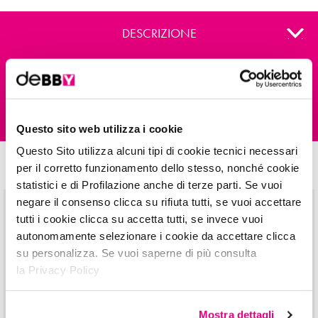
DESCRIZIONE
COMPOSIZIONE
Eyeliner liquido
waterproof
, per uno sguardo profondo dal
finish mat.
100% eyeliner MAT WATERPROOF è l’alleato di ogni ragazza che non
vuole rinunciare a uno sguardo intenso e senza sbavature.
INSPIRATIONS
IL111218B INGREDIENTS: AQUA, CI 77266 (NANO), AMMONIUM ACRYLATES
Questo sito web utilizza i cookie
Grazie all’applicatore in feltro la stesura è facile ed omogenea, per un
COPOLYMER, LAURETH-21, PEG-40 HYDROGENATED CASTOR OIL, ALCOHOL
risultato extra nero semplice e veloce
da ottenere.
DENAT., GLYCERIN, XANTHAN GUM, PROPYLENE GLYCOL, DISODIUM DECETH-6
Questo Sito utilizza alcuni tipi di cookie tecnici necessari
E questi? Provali, sono una bomba!
SULFOSUCCINATE, LAURETH-30, DIAZOLIDINYL UREA, SODIUM DEHYDROACETATE,
per il corretto funzionamento dello stesso, nonché cookie
Prendi
ispirazione!
IODOPROPYNYL BUTYLCARBAMATE
statistici e di Profilazione anche di terze parti. Se vuoi
negare il consenso clicca su rifiuta tutti, se vuoi accettare
INFO PACK E SMALTIMENTO:
FLACONE/BOTTLE: 7 – RACCOLTA PLASTICA
tutti i cookie clicca su accetta tutti, se invece vuoi
CAPSULA/CAP: 7 -RACCOLTA PLASTICA
autonomamente selezionare i cookie da accettare clicca
VERIFICA LE DISPOSIZIONI DEL TUO COMUNE
su personalizza. Se vuoi saperne di più consulta
SVUOTARE L’IMBALLAGGIO DAI RESIDUI PRIMA DI CONFERIRLO IN RACCOLTA
la Privacy Policy
Mostra dettagli