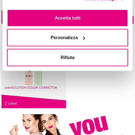
100%lenght
EXTRA Mascara
color
EXPERIENCE Eyeshadow
Accetta tutti
1 colore
18 colori
Make up look Extra Glam per Andrea Cimatti!
Personalizza
Rifiuta
color
SOLUTION
COLOR CORRECTOR
2 colori