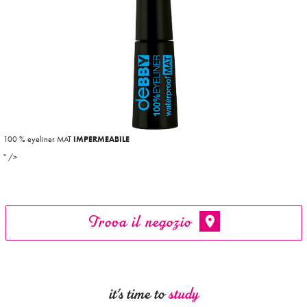
100
% eyeliner MAT
IMPERMEABILE
" />
Trova il negozio
it's time to
study