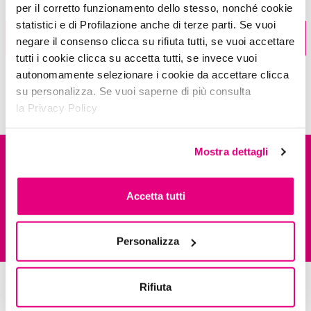
per il corretto funzionamento dello stesso, nonché cookie
statistici e di Profilazione anche di terze parti. Se vuoi
Trova il negozio
negare il consenso clicca su rifiuta tutti, se vuoi accettare
tutti i cookie clicca su accetta tutti, se invece vuoi
autonomamente selezionare i cookie da accettare clicca
su personalizza. Se vuoi saperne di più consulta
la Privacy Policy
it's time to
study
Mostra dettagli
DESCRIZIONE
Accetta tutti
COMPOSIZIONE
Il blush è fondamentale per un make-up completo. Dalla texture vellutata
e soffice il fard compatto in polvere ultra pigmentato ha un finish opaco.
Facile da sfumare, senza creare macchie antiestetiche. Puoi scolpire o
INSPIRATIONS
IL210518 INGREDIENTS: TALC, ALUMINUM STARCH OCTENYLSUCCINATE,
Personalizza
ammorbidire i lineamenti, esaltando il colore e donando al viso un
OCTYLDODECYL STEAROYL STEARATE, DIMETHICONE, ZINC STEARATE, MICA,
risultato armonioso.
CYCLOHEXASILOXANE, CYCLOPENTASILOXANE, SODIUM DEHYDROACETATE, BHT,
BUTYLPARABEN, ETHYLPARABEN, METHYLPARABEN, PROPYLPARABEN +/- CI 15850, CI
Dermatologicamente testato.
Rifiuta
Prendi
ispirazione!
15985, CI 45410, CI 77742, CI 77891, CI 77491, CI 77492, CI 77499, CI 77007.