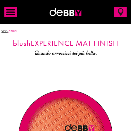
VISO
/
BLUSH
blush
EXPERIENCE
MAT FINISH
Quando arrossisci sei più bella.