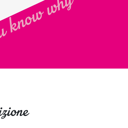
 know why
zione