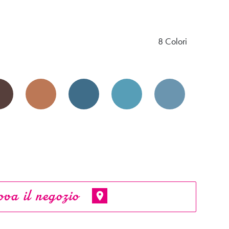
8 Colori
va il negozio