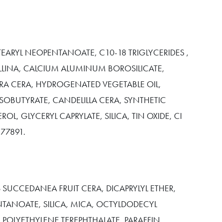
TEARYL NEOPENTANOATE, C10-18 TRIGLYCERIDES ,
LLINA, CALCIUM ALUMINUM BOROSILICATE,
RA CERA, HYDROGENATED VEGETABLE OIL,
SOBUTYRATE, CANDELILLA CERA, SYNTHETIC
L, GLYCERYL CAPRYLATE, SILICA, TIN OXIDE, CI
 77891.
 SUCCEDANEA FRUIT CERA, DICAPRYLYL ETHER,
TANOATE, SILICA, MICA, OCTYLDODECYL
, POLYETHYLENE TEREPHTHALATE, PARAFFIN,