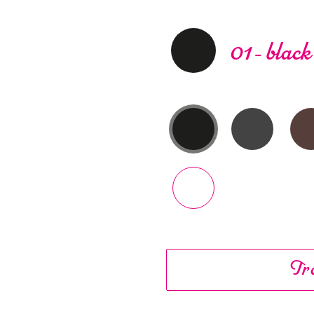
01 - black
Tro