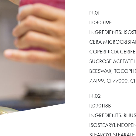
N.01
IL080319E
INGREDIENTS: ISOS
CERA MICROCRISTA
COPERNICIA CERIFE
SUCROSE ACETATE I
BEESWAX, TOCOPHERO
77499, CI 77000, CI
N.02
IL090118B
INGREDIENTS: RHUS
ISOSTEARYL NEOPEN
STEAROYL STEARATE