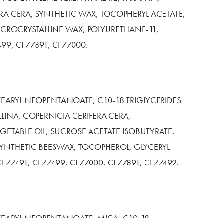
RA CERA, SYNTHETIC WAX, TOCOPHERYL ACETATE,
ROCRYSTALLINE WAX, POLYURETHANE-11,
99, CI 77891, CI 77000.
TEARYL NEOPENTANOATE, C10-18 TRIGLYCERIDES,
LINA, COPERNICIA CERIFERA CERA,
ETABLE OIL, SUCROSE ACETATE ISOBUTYRATE,
SYNTHETIC BEESWAX, TOCOPHEROL, GLYCERYL
I 77491, CI 77499, CI 77000, CI 77891, CI 77492.
TEARYL NEOPENTANOATE, MICA, C10-18