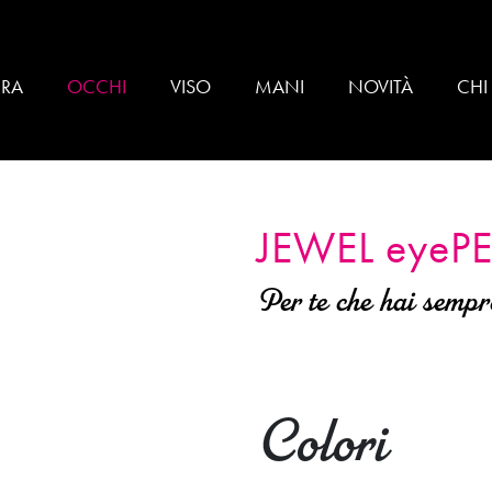
BRA
OCCHI
VISO
MANI
NOVITÀ
CHI
JEWEL eye
P
Per te che hai sempre
Colori