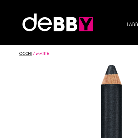
LAB
OCCHI
/
MATITE