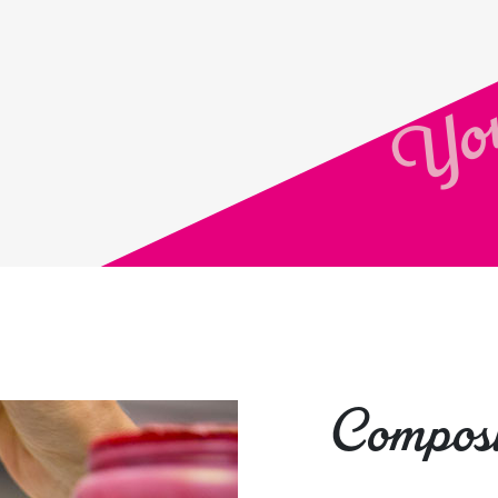
You
Composi