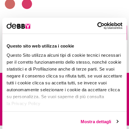
Trova il negozio
Questo sito web utilizza i cookie
Questo Sito utilizza alcuni tipi di cookie tecnici necessari
per il corretto funzionamento dello stesso, nonché cookie
it's time to
study
statistici e di Profilazione anche di terze parti. Se vuoi
negare il consenso clicca su rifiuta tutti, se vuoi accettare
DESCRIZIONE
tutti i cookie clicca su accetta tutti, se invece vuoi
autonomamente selezionare i cookie da accettare clicca
su personalizza. Se vuoi saperne di più consulta
COMPOSIZIONE
kissME LIPGLOSS VOLUME EFFECT il gloss dalla texture leggera e
la Privacy Policy
confortevole, che non appiccica e dona un finish extra luminoso sulle
labbra.
INSPIRATIONS
01
La sua formula è arricchita con Acido Ialuronico, che dona alle labbra
Mostra dettagli
IL291122
volume e idratazione per un effetto super naturale.
INGREDIENTS: POLYBUTENE, OCTYLDODECANOL, HYDROGENATED