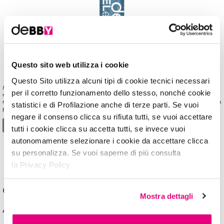
Questo sito web utilizza i cookie
Questo Sito utilizza alcuni tipi di cookie tecnici necessari
Matitone dai finish METAL e PERLATO, unisce in un unico prodotto la precisione di una
per il corretto funzionamento dello stesso, nonché cookie
matita occhi e il colore pieno di un ombretto. Dalla texture ultra scorrevole e confortevole,
rilascia un COLORE INTENSO, regalando un gioco di luci e riflessi allo sguardo grazie alla
statistici e di Profilazione anche di terze parti. Se vuoi
presenza di perle e glitter. Oftalmologicamente testate. […]
negare il consenso clicca su rifiuta tutti, se vuoi accettare
from JEWEL eyePENCIL
Leggi di più…
tutti i cookie clicca su accetta tutti, se invece vuoi
autonomamente selezionare i cookie da accettare clicca
su personalizza. Se vuoi saperne di più consulta
Cerca
la Privacy Policy
Commenti recenti
Mostra dettagli
Archivi