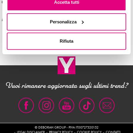
Categorie
Accetta tutti
Nessuna categoria
Meta
Personalizza
Accedi
Feed dei contenuti
Feed dei commenti
WordPress.org
Rifiuta
Vuoi rimanere aggiornata sugli ultimi trend?
© DEBORAH GROUP - PIVA IT00727320152
LEGAL DISCLAIMER
PRIVACY POLICY
COOKIE POLICY
CONTATTI