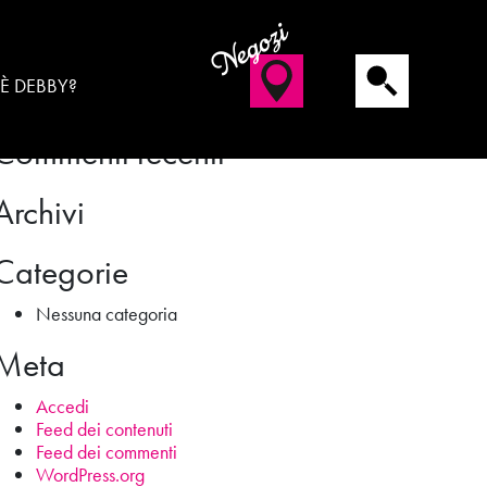
Negozi
Cerca
 È DEBBY?
Commenti recenti
Archivi
Categorie
Nessuna categoria
Meta
Accedi
Feed dei contenuti
Feed dei commenti
WordPress.org