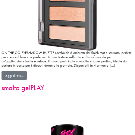
ON THE GO EYESHADOW PALETTE racchiude 6 ombretti dal finish mat e satinato, perfetti
per creare il look che preferisci. La sua texture vellutata è ultra-sfumabile per
un’applicazione facile e veloce. Il nuovo pack è più compatto e super pratico, ideale da
portare in borsa per i ritocchi durante la giornata. Disponibili in 4 armonie, […]
from ONTHEGO EYESHADOW PALETTE
Leggi di più…
smalto gelPLAY