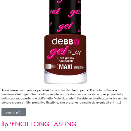
Adori avere mani sempre perfette? Ecco lo smalto che fa per te! Risultato brillante e
luminoso effetto gel. Grazie alla speciale texture dona un colore ricco, iper pigmentato,
dalla coprenza perfetta e dall’effetto “volumizzante”. Un sistema plasticizzante brevettato
aiuta a creare un film protettivo flessibile, che preserva lo smalto da eventuali urti. […]
from smalto gelPLAY
Leggi di più…
lipPENCIL LONG LASTING