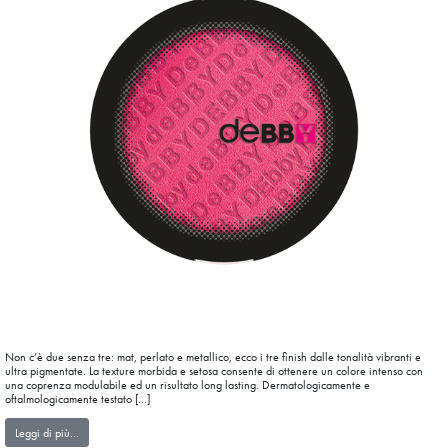
Non c’è due senza tre: mat, perlato e metallico, ecco i tre finish dalle tonalità vibranti e
ultra pigmentate. La texture morbida e setosa consente di ottenere un colore intenso con
una coprenza modulabile ed un risultato long lasting. Dermatologicamente e
oftalmologicamente testato […]
from colorEXPERIENCE Eyeshadow
Leggi di più…