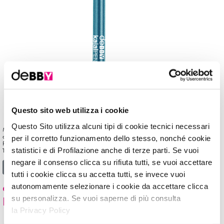
Questo sito web utilizza i cookie
Questo Sito utilizza alcuni tipi di cookie tecnici necessari
Matita per interno ed esterno occhi in plastica, dal colore intenso e ULTRA long lasting fino
a 18 ore no-stop per utilizzo come eyeliner*. Indicato per portatori di lenti a contatto.
per il corretto funzionamento dello stesso, nonché cookie
Paraffin/Mineral-oil free Oftalmologicamente testata. *per il 50% delle donne intervistate.
statistici e di Profilazione anche di terze parti. Se vuoi
Test interno: autovalutazione su 20 volontarie […]
negare il consenso clicca su rifiuta tutti, se vuoi accettare
from kajalPENCIL WATERPROOF
Leggi di più…
tutti i cookie clicca su accetta tutti, se invece vuoi
eyePENCIL LONG LASTING WATER
autonomamente selezionare i cookie da accettare clicca
RESISTANT
su personalizza. Se vuoi saperne di più consulta
la Privacy Policy