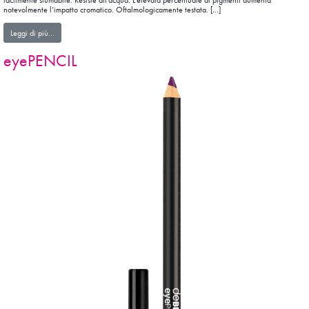
facilmente sfumabile. Resiste all’acqua. L’elevata percentuale di pigmenti aumenta
notevolmente l’impatto cromatico. Oftalmologicamente testata. […]
from eyePENCIL LONG LASTING WATER RESISTANT
Leggi di più…
eyePENCIL