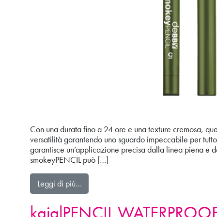
Con una durata fino a 24 ore e una texture cremosa, que
versatilità garantendo uno sguardo impeccabile per tutto i
garantisce un’applicazione precisa dalla linea piena e def
smokeyPENCIL può […]
from smokeyPENCIL
Leggi di più…
kajalPENCIL WATERPROO