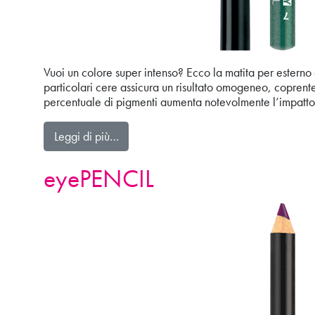
Vuoi un colore super intenso? Ecco la matita per esterno o
particolari cere assicura un risultato omogeneo, coprente
percentuale di pigmenti aumenta notevolmente l’impatto
from eyePENCIL LONG LASTING WATE
Leggi di più…
eyePENCIL