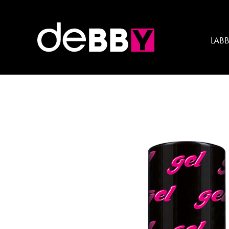
Gamma colore:
VERD
LAB
smalto gelPLAY