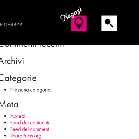
Negozi
Cerca
 È DEBBY?
Commenti recenti
Archivi
Categorie
Nessuna categoria
Meta
Accedi
Feed dei contenuti
Feed dei commenti
WordPress.org