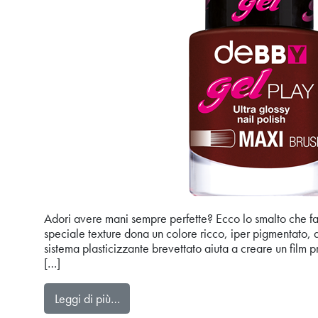
Adori avere mani sempre perfette? Ecco lo smalto che fa p
speciale texture dona un colore ricco, iper pigmentato, 
sistema plasticizzante brevettato aiuta a creare un film pr
[…]
from smalto gelPLAY
Leggi di più…