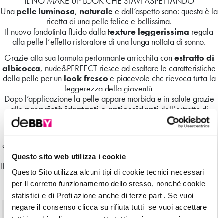
IL NO MAKE UP LOOK CHE STAVI ASPETTANDO
Una
pelle luminosa
,
naturale
e dall’aspetto sano: questa è la
ricetta di una pelle felice e bellissima.
Il nuovo fondotinta fluido dalla
texture leggerissima
regala
alla pelle l’effetto ristoratore di una lunga nottata di sonno.
Grazie alla sua formula performante arricchita con
estratto di
albicocca
, nude&PERFECT riesce ad esaltare le caratteristiche
della pelle per un
look fresco
e piacevole che rievoca tutta la
leggerezza della gioventù.
Dopo l’applicazione la pelle appare morbida e in salute grazie
alle
proprietà idratanti e antiossidanti
dell’estratto di
albicocca per un
finish nude
che si adatta a tutti gli skintone.
Cinque diverse nuance con un
medio livello di coprenza
,
dimostrandosi la seconda pelle ideale per scatenare la bellezza
del proprio incarnato.
Questo sito web utilizza i cookie
Il tocco finale? Un effetto naturale che farà continuare a sorridere
Questo Sito utilizza alcuni tipi di cookie tecnici necessari
la tua pelle per tutto il giorno.
per il corretto funzionamento dello stesso, nonché cookie
statistici e di Profilazione anche di terze parti. Se vuoi
negare il consenso clicca su rifiuta tutti, se vuoi accettare