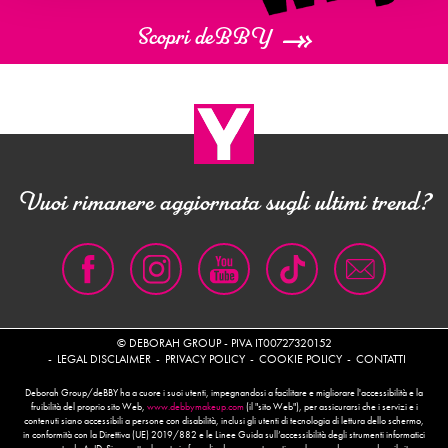
Scopri deBBY
Vuoi rimanere aggiornata sugli ultimi trend?
© DEBORAH GROUP - PIVA IT00727320152
LEGAL DISCLAIMER
PRIVACY POLICY
COOKIE POLICY
CONTATTI
Deborah Group/deBBY ha a cuore i suoi utenti, impegnandosi a facilitare e migliorare l'accessibilità e la
fruibilità del proprio sito Web,
www.debbymakeup.com
(il "sito Web"), per assicurarsi che i servizi e i
contenuti siano accessibili a persone con disabilità, inclusi gli utenti di tecnologia di lettura dello schermo,
in conformità con la Direttiva (UE) 2019/882 e le Linee Guida sull’accessibilità degli strumenti informatici