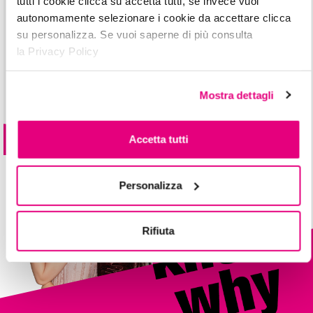
tutti i cookie clicca su accetta tutti, se invece vuoi
autonomamente selezionare i cookie da accettare clicca
su personalizza. Se vuoi saperne di più consulta
la Privacy Policy
Mostra dettagli
blush
EXPERIENCE
MAT FINISH
Accetta tutti
6 colori
Personalizza
Rifiuta