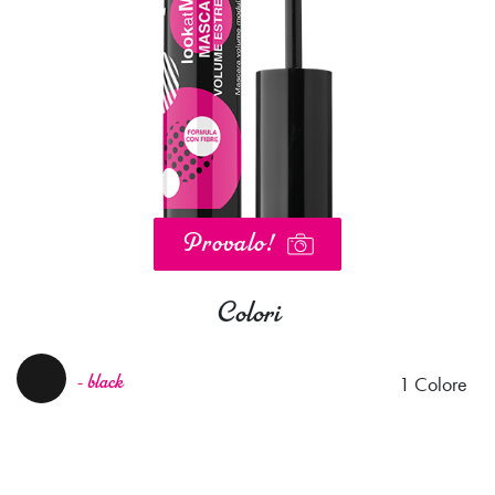
Provalo!
Colori
1 Colore
- black