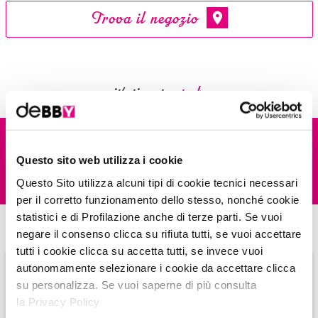
Trova il negozio
it's time to
study
DESCRIZIONE
Questo sito web utilizza i cookie
INSPIRATIONS
Questo Sito utilizza alcuni tipi di cookie tecnici necessari
LookatME MASCARA VOLUME ESTREMO
per ciglia più voluminose!
per il corretto funzionamento dello stesso, nonché cookie
La formula arricchita con
fibre volumizzanti
e lo
scovolo in fibra a
statistici e di Profilazione anche di terze parti. Se vuoi
forma di clessidra
, regalano volume estremo per un effetto ciglia
E questi? Provali, sono una bomba!
negare il consenso clicca su rifiuta tutti, se vuoi accettare
DEFINITE E MODELLATE già dalla prima passata. La sua texture
Prendi
ispirazione!
tutti i cookie clicca su accetta tutti, se invece vuoi
MODULABILE consente applicazioni ripetute evitando la formazione di
autonomamente selezionare i cookie da accettare clicca
grumi per un risultato impeccabile.
su personalizza. Se vuoi saperne di più consulta
la Privacy Policy