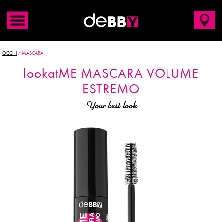
OCCHI
/
MASCARA
look
at
ME MASCARA VOLUME
ESTREMO
Your best look