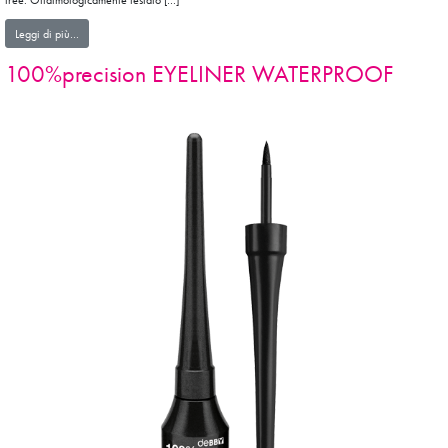
free. Oftalmologicamente testato […]
from 100%precision EYELINER PEN FINE TIP
Leggi di più…
100%precision EYELINER WATERPROOF