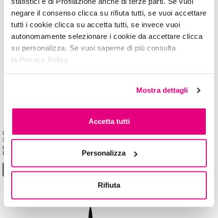
statistici e di Profilazione anche di terze parti. Se vuoi
negare il consenso clicca su rifiuta tutti, se vuoi accettare
tutti i cookie clicca su accetta tutti, se invece vuoi
autonomamente selezionare i cookie da accettare clicca
su personalizza. Se vuoi saperne di più consulta
la Privacy Policy
Mostra dettagli
Accetta tutti
Linee spesse e marcate? Scegli il lato piatto dell’eyeliner in penna. Linee sottili e precise?
Scegli il lato fine. A te la decisione! Una cosa è certa, puoi creare infiniti look grazie alla
punta obliqua, per essere sempre perfetta. Adatto per portatori di lenti a contatto.
Personalizza
Paraben/alcohol free. Oftalmologicamente testato. […]
from 100%precision EYELINER PEN DUAL TIP
Leggi di più…
Rifiuta
100%precision EYELINER PEN FINE TIP