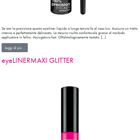
Se ami la precisione questo eyeliner liquido a lunga tenuta fa al caso tuo. Assicura un tratto
intenso e perfettamente delineato. La stesura risulta confortevole grazie al morbido
applicatore in feltro. Asciugatura fast. Oftalmologicamente testato. […]
from 100%precision EYELINER WATERPROOF
Leggi di più…
eyeLINERMAXI GLITTER