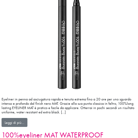
Eyeliner in penna ad asciugatura rapida e tenuta estrema fino a 20 ore per uno sguardo
intenso e profondo dal finish nero MAT. Grazie alla sua punta classica in feltro, 100%long
lasting EYELINER MAT è pratico e facile da applicare. Otterrai in pochi secondi un risultato
uniforme, water resistant ed extra black. […]
from 100% long lasting EYELINER MAT
Leggi di più…
100%eyeliner MAT WATERPROOF