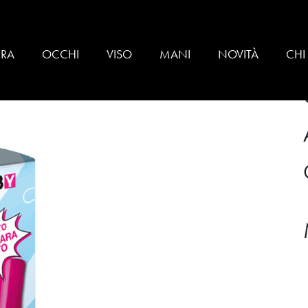
scara
BRA
OCCHI
VISO
MANI
NOVITÀ
CHI
 – VIBES IN ALTO CON