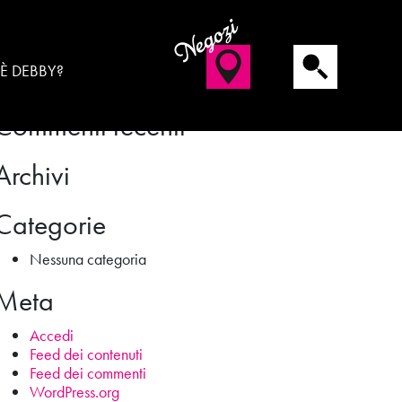
Negozi
Cerca
 È DEBBY?
Commenti recenti
Archivi
Categorie
Nessuna categoria
Meta
Accedi
Feed dei contenuti
Feed dei commenti
WordPress.org