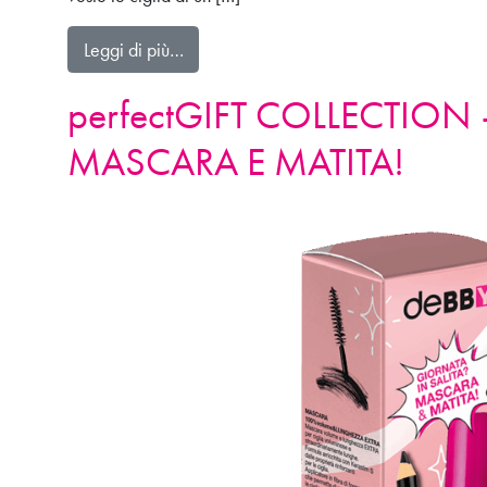
from perfectGIFT COLLECTION – VI
Leggi di più…
perfectGIFT COLLECTION
MASCARA E MATITA!