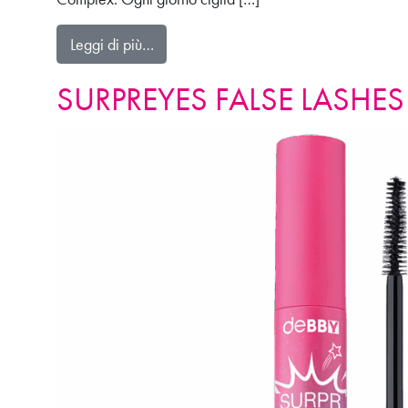
from perfectGIFT COLLECTION – OCCH
Leggi di più…
SURPREYES FALSE LASHE