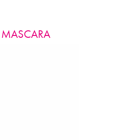
I DA FATA, VITA SFASATA
S MASCARA