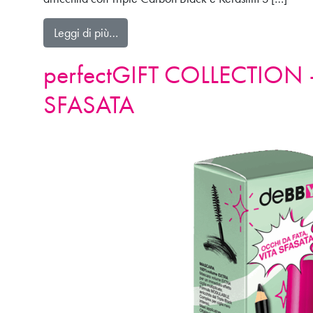
from perfectGIFT COLLECTION – GIO
Leggi di più…
perfectGIFT COLLECTION 
SFASATA