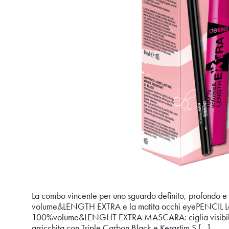
La combo vincente per uno sguardo definito, profondo e 
volume&LENGTH EXTRA e la matita occhi eyePENCIL Long 
100%volume&LENGHT EXTRA MASCARA: ciglia visibilment
arricchita con Triple Carbon Black e Kerastim S […]