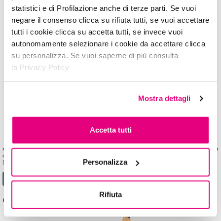
statistici e di Profilazione anche di terze parti. Se vuoi
negare il consenso clicca su rifiuta tutti, se vuoi accettare
tutti i cookie clicca su accetta tutti, se invece vuoi
autonomamente selezionare i cookie da accettare clicca
su personalizza. Se vuoi saperne di più consulta
la Privacy Policy
Mostra dettagli
Accetta tutti
Ami avere uno sguardo intenso da mattino a sera? Prova la matita per esterno e rima interna
occhi, garantisce un tratto definito ed una tenuta impeccabile. Dermatologicamente testata.
Personalizza
[…]
from eyePENCIL
Leggi di più…
Rifiuta
eyeBROW PENCIL