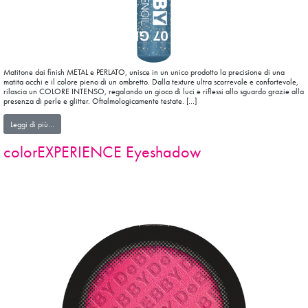
Matitone dai finish METAL e PERLATO, unisce in un unico prodotto la precisione di una
matita occhi e il colore pieno di un ombretto. Dalla texture ultra scorrevole e confortevole,
rilascia un COLORE INTENSO, regalando un gioco di luci e riflessi allo sguardo grazie alla
presenza di perle e glitter. Oftalmologicamente testate. […]
from JEWEL eyePENCIL
Leggi di più…
colorEXPERIENCE Eyeshadow