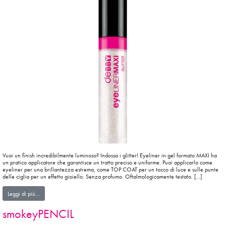
Vuoi un finish incredibilmente luminoso? Indossa i glitter! Eyeliner in gel formato MAXI ha
un pratico applicatore che garantisce un tratto preciso e uniforme. Puoi applicarlo come
eyeliner per una brillantezza estrema, come TOP COAT per un tocco di luce e sulle punte
delle ciglia per un effetto gioiello. Senza profumo. Oftalmologicamente testato. […]
from eyeLINERMAXI GLITTER
Leggi di più…
smokeyPENCIL