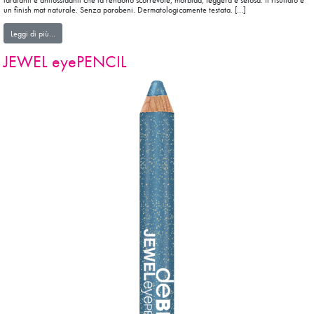
idratanti e antiossidanti che la rendono scorrevole, morbida, leggera e setosa. Il risultato è
un finish mat naturale. Senza parabeni. Dermatologicamente testata. […]
from eyeBROW PENCIL
Leggi di più…
JEWEL eyePENCIL