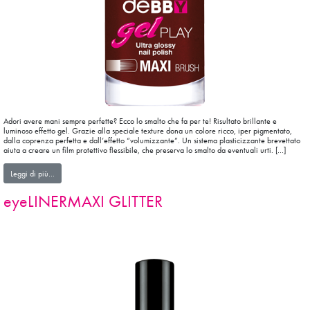
Adori avere mani sempre perfette? Ecco lo smalto che fa per te! Risultato brillante e
luminoso effetto gel. Grazie alla speciale texture dona un colore ricco, iper pigmentato,
dalla coprenza perfetta e dall’effetto “volumizzante”. Un sistema plasticizzante brevettato
aiuta a creare un film protettivo flessibile, che preserva lo smalto da eventuali urti. […]
from smalto gelPLAY
Leggi di più…
eyeLINERMAXI GLITTER