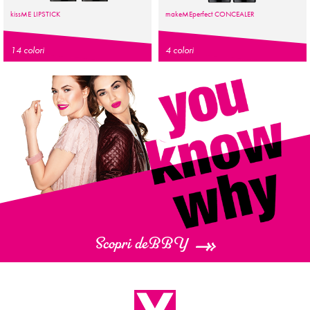
kiss
ME
LIPSTICK
make
ME
perfect
CONCEALER
14 colori
4 colori
Scopri deBBY