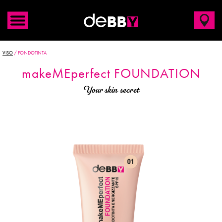
VISO
/
FONDOTINTA
make
ME
perfect
FOUNDATION
Your skin secret