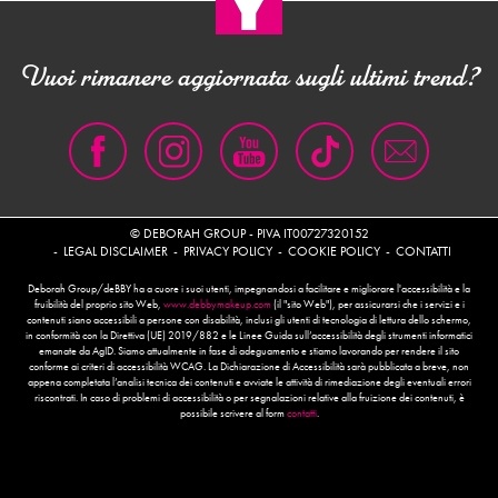
Vuoi rimanere aggiornata sugli ultimi trend?
© DEBORAH GROUP - PIVA IT00727320152
LEGAL DISCLAIMER
PRIVACY POLICY
COOKIE POLICY
CONTATTI
Deborah Group/deBBY ha a cuore i suoi utenti, impegnandosi a facilitare e migliorare l'accessibilità e la
fruibilità del proprio sito Web,
www.debbymakeup.com
(il "sito Web"), per assicurarsi che i servizi e i
contenuti siano accessibili a persone con disabilità, inclusi gli utenti di tecnologia di lettura dello schermo,
in conformità con la Direttiva (UE) 2019/882 e le Linee Guida sull’accessibilità degli strumenti informatici
emanate da AgID. Siamo attualmente in fase di adeguamento e stiamo lavorando per rendere il sito
conforme ai criteri di accessibilità WCAG. La Dichiarazione di Accessibilità sarà pubblicata a breve, non
appena completata l’analisi tecnica dei contenuti e avviate le attività di rimediazione degli eventuali errori
riscontrati. In caso di problemi di accessibilità o per segnalazioni relative alla fruizione dei contenuti, è
possibile scrivere al form
contatti
.