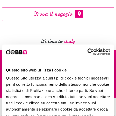
Trova il negozio
it's time to
study
DESCRIZIONE
Questo sito web utilizza i cookie
COMPOSIZIONE
make
ME
perfect
FOUNDATION, il nuovo fondotinta energizzante e
Questo Sito utilizza alcuni tipi di cookie tecnici necessari
long lasting di deBBY, che dona
per il corretto funzionamento dello stesso, nonché cookie
energia ed un effetto naturale alla pelle. La sua formula long lasting è
INSPIRATIONS
IL290823
statistici e di Profilazione anche di terze parti. Se vuoi
arricchita da un complesso di arancia, carota e limone dalle proprietà
INGREDIENTS: AQUA, DIMETHICONE, ISODODECANE, METHYL TRIMETHICONE,
negare il consenso clicca su rifiuta tutti, se vuoi accettare
rigeneranti e la sua alta performance rende la pelle fresca e naturalmente
PEG-10 DIMETHICONE, ETHYLHEXYL SALICYLATE, SILICA, TITANIUM DIOXIDE,
tutti i cookie clicca su accetta tutti, se invece vuoi
E questi? Provali, sono una bomba!
DISTEARDIMONIUM HECTORITE, SODIUM CHLORIDE, PEG/PPG-18/18
riposata. La texture fluida, leggera ed uniformante garantisce una
autonomamente selezionare i cookie da accettare clicca
Prendi
ispirazione!
DIMETHICONE, GLYCERIN, POLYSILICONE-11, DIMETHICONE/VINYL
coprenza media per un effetto naturale, conferisce un finish demi-mat e
su personalizza. Se vuoi saperne di più consulta